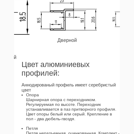
Дверной
Угл
ляющий
Цвет алюминиевых
профилей:
Аннодированый профиль имеет серебристый
цвет
Опора
Шарнирная опора с переходником.
Регулируемая по высоте. Переходник
устанавливается в паз притворного профиля.
Цвет опоры белый или серый. Крепление в
пол - два дюбель-гвоздя.
Петля
Петля неразъемная, оцинкованная. Комплект -