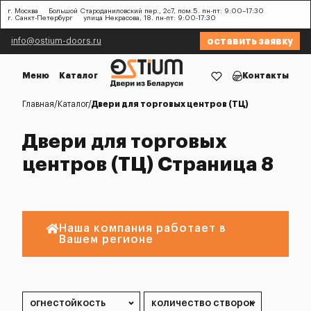
г. Москва
Большой Староданиловский пер., 2с7, пом.5. пн-пт: 9:00–17:30
г. Санкт-Петербург
улица Некрасова, 18. пн-пт: 9:00-17:30
оставить заявку
info@ostium-doors.ru
Меню
Каталог
Контакты
Главная
Каталог
Двери для торговых центров (ТЦ)
Двери для торговых
центров (ТЦ) Страница 8
Наша компания работает в
Вашем регионе