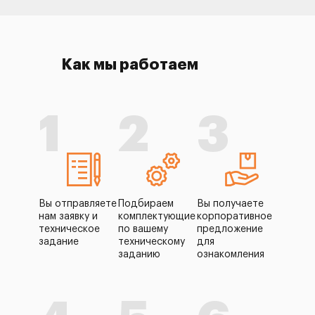
Как мы работаем
1
2
3
Вы отправляете
Подбираем
Вы получаете
нам заявку и
комплектующие
корпоративное
техническое
по вашему
предложение
задание
техническому
для
заданию
ознакомления