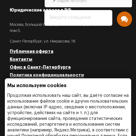
Юридические адреса в РФ
Введите сообщение
Москва, Большой Староданиловский пер., 2с7,
пом.5.
Санкт-Петербург, ул. Некрасова, 18.
Публичная оферта
Контакты
Офис в Санкт-Петербурге
Политика конфиденциальности
Политика об использовании Cookies
Мы используем cookies
Политика об обработки персональных данных
Продолжая использовать наш сайт, вы даёте согласие на
использование файлов cookie и других пользовательских
данных (включая IP-адрес, сведения о местоположении,
устройстве, действиях на сайте и т. п.) для
функционирования сайта, проведения статистических
исследований, ретаргетинга и использования систем
аналитики (например, Яндекс.Метрика), в соответствии с