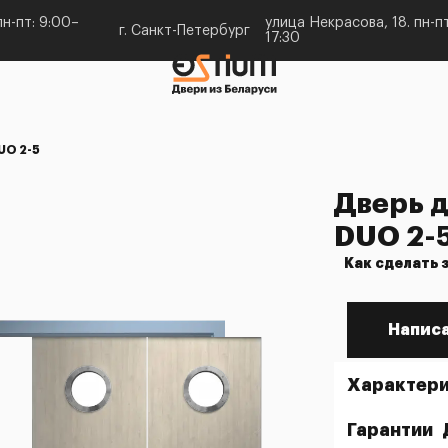
н-пт: 9:00–
улица Некрасова, 18. пн-пт
г. Санкт-Петербург
17:30
UO 2-5
Дверь д
DUO 2-
Как сделать 
Написа
Характери
Гарантии