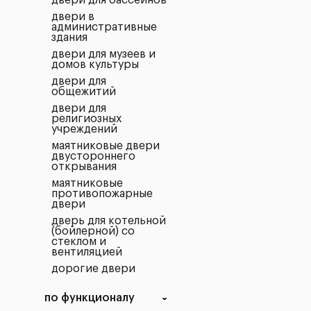
двери для бассейнов
двери в
административные
здания
двери для музеев и
домов культуры
двери для
общежитий
двери для
религиозных
учреждений
маятниковые двери
двустороннего
открывания
маятниковые
противопожарные
двери
дверь для котельной
(бойлерной) со
стеклом и
вентиляцией
дорогие двери
по функционалу