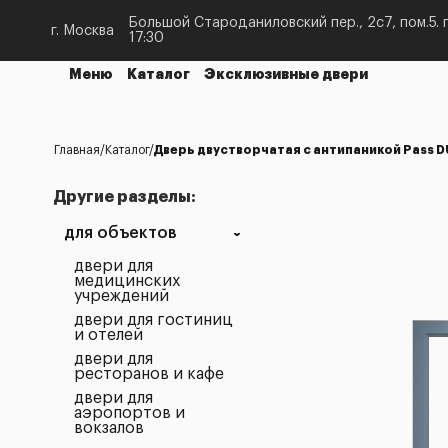
Большой Староданиловский пер., 2с7, пом.5. п
г. Москва
17:30
Меню
Каталог
Эксклюзивные двери
Главная
Каталог
Дверь двустворчатая с антипаникой Pass D
Другие разделы:
для объектов
двери для
медицинских
учреждений
двери для гостиниц
и отелей
двери для
ресторанов и кафе
двери для
аэропортов и
вокзалов