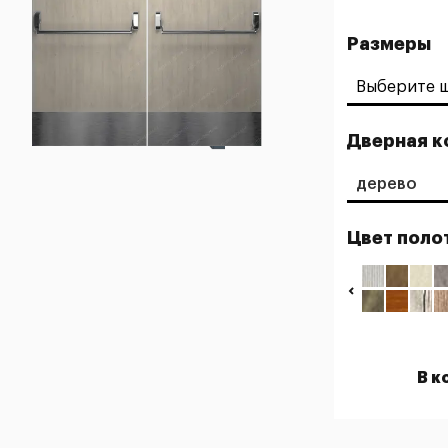
Размеры
Дверная к
дерево
Цвет поло
В к