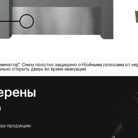
юминатор". Снизу полотно защищено отбойными полосами от нер
льно открыть дверь во время эвакуации.
ерены
ю
ашу продукцию