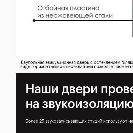
Двупольная эвакуационная дверь с остеклением "илл
виде горизонтальной перекладины позволяет момента
Наши двери пров
на звукоизоляци
Более 25 звукозаписывающих студий используют н