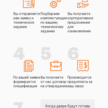
Вы отправляете
Подбираем
Вы получаете
нам заявку и
комплектующие
корпоративное
техническое
по вашему
предложение
задание
техническому
для
заданию
ознакомления
4
5
6
По вашей заявке
Вы получаете
Производится
формируется
от нас договор
предоплата за
спецификация
на утверждение
ваш заказ
Когда двери будут готовы