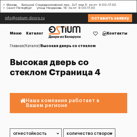
г. Москва
Большой Староданиловский пер., 2с7, пом.5. пн-пт: 9:00–17:30
г. Санкт-Петербург
улица Некрасова, 18. пн-пт: 9:00-17:30
оставить заявку
info@ostium-doors.ru
Меню
Каталог
Контакты
Главная
Каталог
Высокая дверь со стеклом
Высокая дверь со
стеклом Страница 4
Наша компания работает в
Вашем регионе