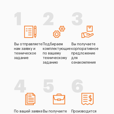
1
2
3
Вы отправляете
Подбираем
Вы получаете
нам заявку и
комплектующие
корпоративное
техническое
по вашему
предложение
задание
техническому
для
заданию
ознакомления
4
5
6
По вашей заявке
Вы получаете
Производится