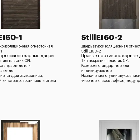
lEI60-1
StillEI60-2
укоизоляционная огнестойкая
Дверь звукоизоляционная огнес
-1
Still EI60-2
 противопожарные двери
Правые противопожарные 
ытия: пластик CPL
Тип покрытия: пластик CPL
 стандартные или
Размеры: стандартные или
уальные
индивидуальные
ие: студии звукозаписи,
Назначение: студии звукозаписи
 кинотеатр, гостиницы и отели
учебные классы, офисы, медуч