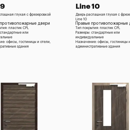
 9
Line 10
спашная глухая с фрезеровкой
Дверь распашная глухая с фрез
Line 10
 противопожарные двери
Правые противопожарные 
ытия: пластик CPL
Тип покрытия: пластик CPL
 стандартные или
Размеры: стандартные или
уальные
индивидуальные
ие: офисы, гостиницы и отели,
Назначение: офисы, гостиницы и
ративные здания
административные здания