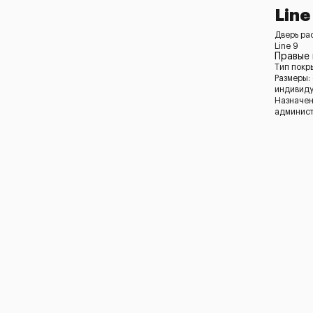
Line
Дверь ра
Line 9
Правые
Тип покр
Размеры:
индивид
Назначен
админист