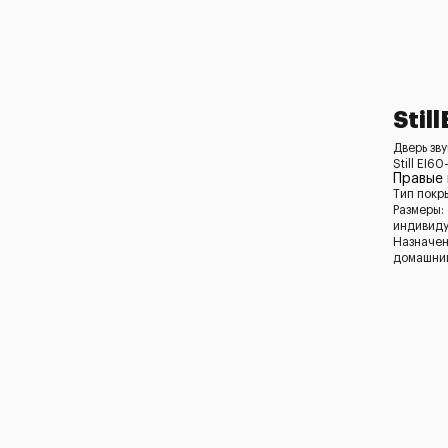
Stil
Дверь зв
Still EI60
Правые
Тип покр
Размеры:
индивид
Назначен
домашний