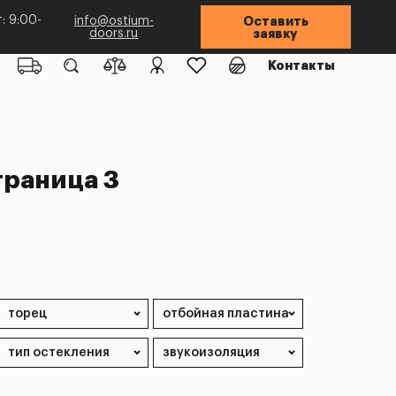
: 9:00-
info@ostium-
Оставить
doors.ru
заявку
Контакты
раница 3