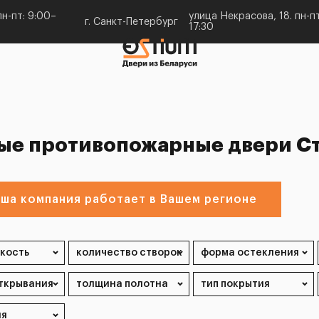
н-пт: 9:00–
улица Некрасова, 18. пн-пт
г. Санкт-Петербург
17:30
ые противопожарные двери Ст
ша компания работает в Вашем регионе