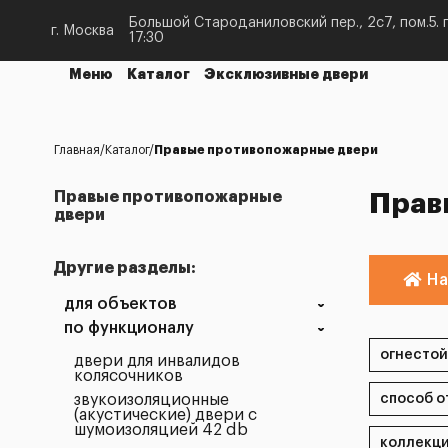
Большой Староданиловский пер., 2с7, пом.5. п
г. Москва
17:30
Меню
Каталог
Эксклюзивные двери
Главная
Каталог
Правые противопожарные двери
Правые противопожарные
Прав
двери
Другие разделы:
На
для объектов
по функционалу
двери для инвалидов
колясочников
звукоизоляционные
(акустические) двери с
шумоизоляцией 42 db