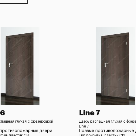
 6
Line 7
спашная глухая с фрезеровкой
Дверь распашная глухая с фрез
Line 7
 противопожарные двери
Правые противопожарные 
ытия: пластик CPL
Тип покрытия: пластик CPL