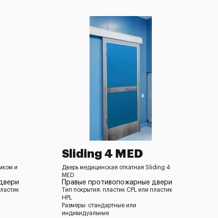
Sliding 4 MED
мком и
Дверь медицинская откатная Sliding 4
MED
двери
Правые противопожарные двери
пластик
Тип покрытия: пластик CPL или пластик
HPL
Размеры: стандартные или
индивидуальные