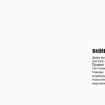
Stil
Дверь зв
Still EI60
Правые
Тип покр
Размеры:
индивид
Назначен
медучреж