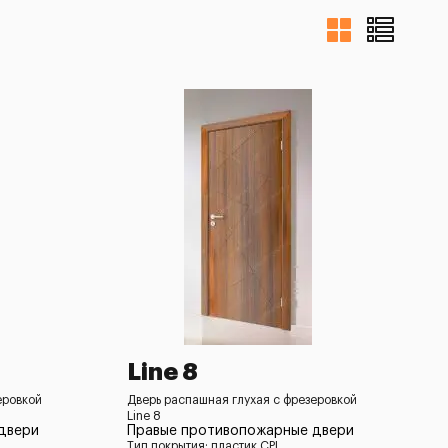
Line 8
еровкой
Дверь распашная глухая с фрезеровкой
Line 8
двери
Правые противопожарные двери
Тип покрытия: пластик CPL