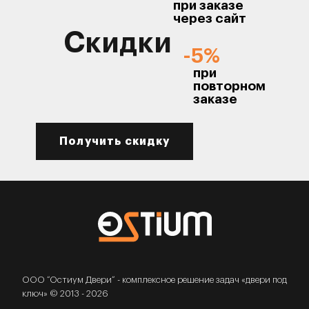
при заказе
через сайт
Скидки
-5%
при
повторном
заказе
Получить скидку
ООО “Остиум Двери” - комплексное решение задач «двери под
ключ» © 2013 - 2026