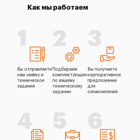
Как мы работаем
1
2
3
Вы отправляете
Подбираем
Вы получаете
нам заявку и
комплектующие
корпоративное
техническое
по вашему
предложение
задание
техническому
для
заданию
ознакомления
4
5
6