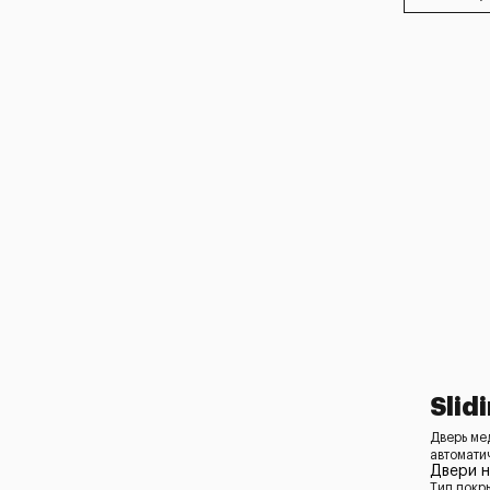
Slid
Дверь ме
автомати
Двери н
Тип покр