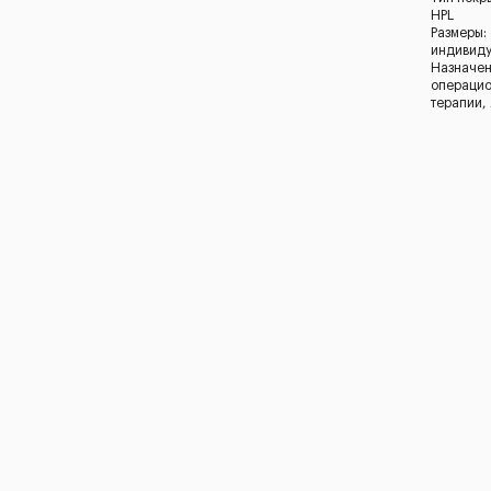
HPL
Размеры:
индивид
Назначен
операцио
терапии,