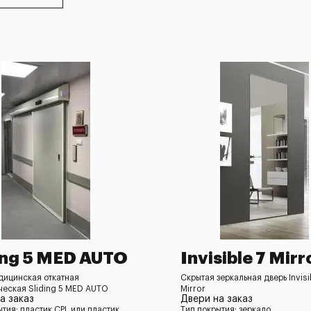
ing 5 MED AUTO
Invisible 7 Mirr
дицинская откатная
Скрытая зеркальная дверь Invisi
ческая Sliding 5 MED AUTO
Mirror
а заказ
Двери на заказ
ытия: пластик CPL или пластик
Тип покрытия: зеркало