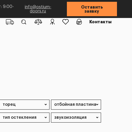
: 9:00-
info@ostium-
Оставить
doors.ru
заявку
Контакты