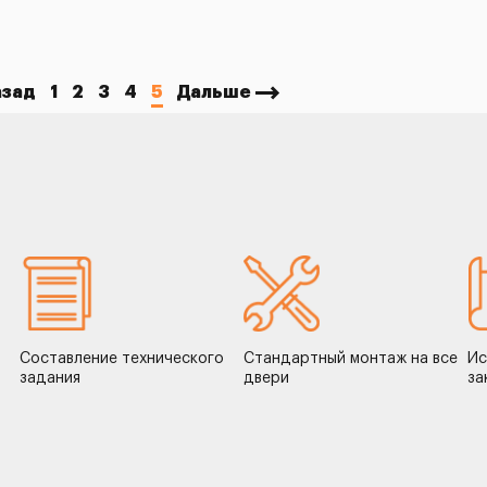
азад
1
2
3
4
5
Дальше
Составление технического
Стандартный монтаж на все
Ис
задания
двери
за