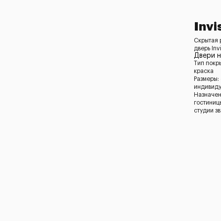
Invi
Скрытая 
дверь Inv
Двери н
Тип покр
краска
Размеры:
индивид
Назначен
гостиниц
студии з