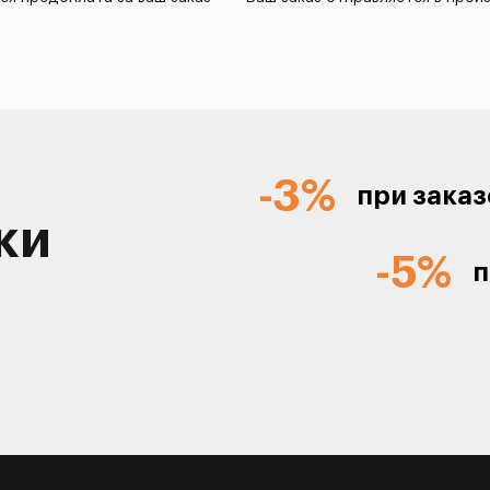
-3%
при заказ
ки
-5%
п