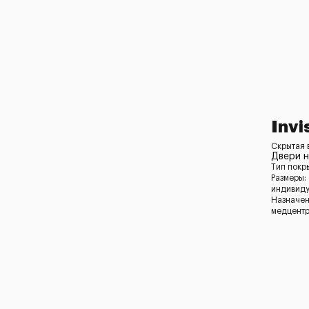
Invi
Скрытая в
Двери н
Тип покр
Размеры:
индивид
Назначен
медцентр