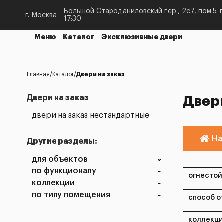
Большой Староданиловский пер., 2с7, пом.5. п
г. Москва
17:30
Меню
Каталог
Эксклюзивные двери
Главная
Каталог
Двери на заказ
Двери на заказ
Двери
двери на заказ нестандартные
На
Другие разделы:
для объектов
по функционалу
коллекции
по типу помещения