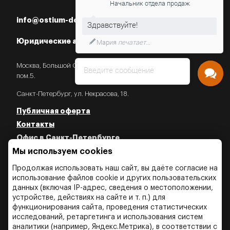
Начальник отдела продаж
info@ostium-doors.ru
Мария
печатает...
Юридические адреса в РФ
Москва, Большой Староданиловский пер., 2с7,
Введите сообщение
пом.5.
Санкт-Петербург, ул. Некрасова, 18.
Публичная оферта
Контакты
Офис в Санкт-Петербурге
Мы используем cookies
Политика конфиденциальности
Политика об использовании Cookies
Продолжая использовать наш сайт, вы даёте согласие на
Политика об обработки персональных данных
использование файлов cookie и других пользовательских
данных (включая IP-адрес, сведения о местоположении,
устройстве, действиях на сайте и т. п.) для
функционирования сайта, проведения статистических
исследований, ретаргетинга и использования систем
аналитики (например, Яндекс.Метрика), в соответствии с