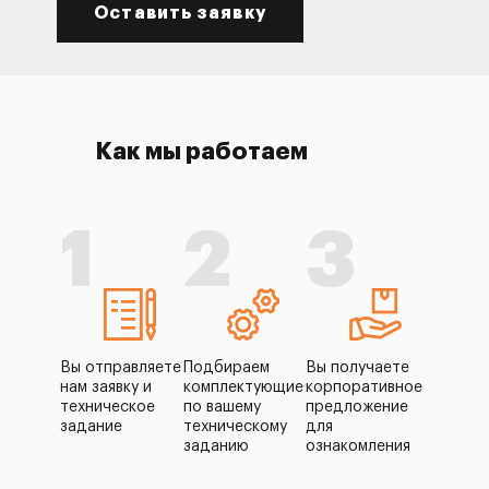
Оставить заявку
Как мы работаем
1
2
3
Вы отправляете
Подбираем
Вы получаете
нам заявку и
комплектующие
корпоративное
техническое
по вашему
предложение
задание
техническому
для
заданию
ознакомления