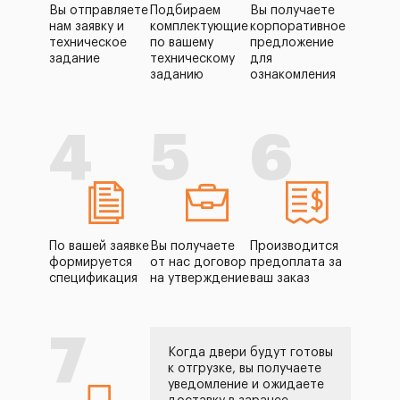
Вы отправляете
Подбираем
Вы получаете
нам заявку и
комплектующие
корпоративное
техническое
по вашему
предложение
задание
техническому
для
заданию
ознакомления
4
5
6
По вашей заявке
Вы получаете
Производится
формируется
от нас договор
предоплата за
спецификация
на утверждение
ваш заказ
7
Когда двери будут готовы
к отгрузке, вы получаете
уведомление и ожидаете