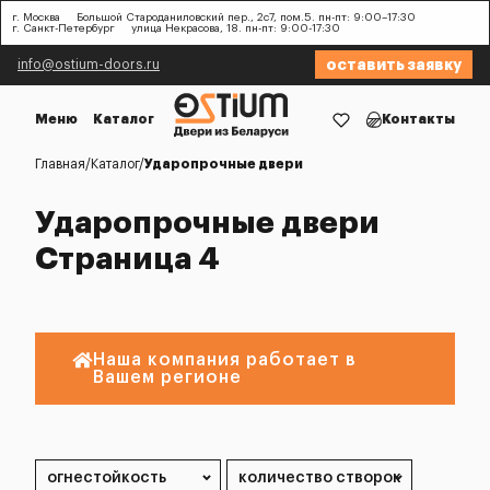
г. Москва
Большой Староданиловский пер., 2с7, пом.5. пн-пт: 9:00–17:30
г. Санкт-Петербург
улица Некрасова, 18. пн-пт: 9:00-17:30
оставить заявку
info@ostium-doors.ru
Меню
Каталог
Контакты
Главная
Каталог
Ударопрочные двери
Ударопрочные двери
Страница 4
Наша компания работает в
Вашем регионе