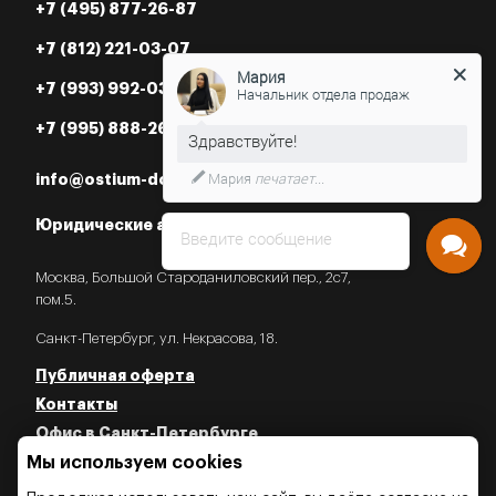
+7 (495) 877-26-87
+7 (812) 221-03-07
Мария
+7 (993) 992-03-07
Начальник отдела продаж
+7 (995) 888-26-87
Мария
печатает...
info@ostium-doors.ru
Юридические адреса в РФ
Введите сообщение
Москва, Большой Староданиловский пер., 2с7,
пом.5.
Санкт-Петербург, ул. Некрасова, 18.
Публичная оферта
Контакты
Офис в Санкт-Петербурге
Мы используем cookies
Политика конфиденциальности
Политика об использовании Cookies