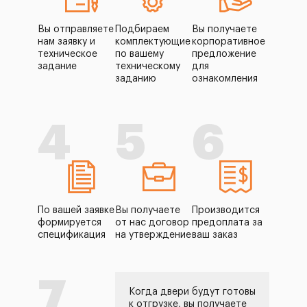
Вы отправляете
Подбираем
Вы получаете
нам заявку и
комплектующие
корпоративное
техническое
по вашему
предложение
задание
техническому
для
заданию
ознакомления
4
5
6
По вашей заявке
Вы получаете
Производится
формируется
от нас договор
предоплата за
спецификация
на утверждение
ваш заказ
7
Когда двери будут готовы
к отгрузке, вы получаете