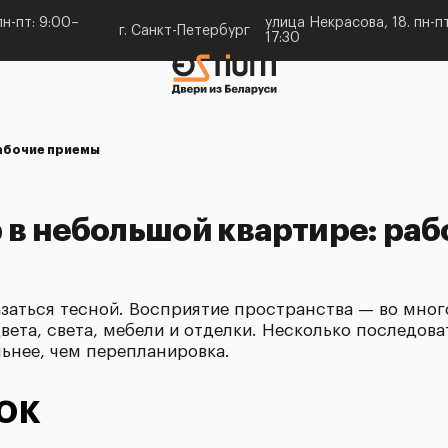
н-пт: 9:00–
улица Некрасова, 18. пн-пт
г. Санкт-Петербург
17:30
рабочие приемы
 в небольшой квартире: ра
заться тесной. Восприятие пространства — во мног
ета, света, мебели и отделки. Несколько последо
ьнее, чем перепланировка.
ок