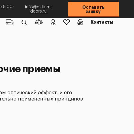
: 9:00-
info@ostium-
Оставить
doors.ru
заявку
Контакты
бочие приемы
ом оптический эффект, и его
вательно примененных принципов