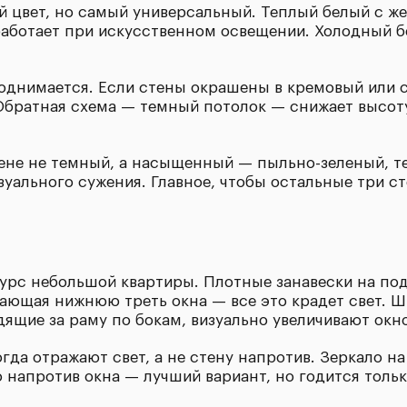
й цвет, но самый универсальный. Теплый белый с ж
аботает при искусственном освещении. Холодный б
поднимается. Если стены окрашены в кремовый или с
 Обратная схема — темный потолок — снижает высот
ене не темный, а насыщенный — пыльно-зеленый, т
зуального сужения. Главное, чтобы остальные три 
урс небольшой квартиры. Плотные занавески на по
вающая нижнюю треть окна — все это крадет свет. 
дящие за раму по бокам, визуально увеличивают окно
огда отражают свет, а не стену напротив. Зеркало н
о напротив окна — лучший вариант, но годится тольк