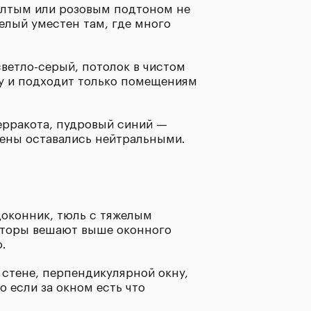
елтым или розовым подтоном не
елый уместен там, где много
ветло-серый, потолок в чистом
у и подходит только помещениям
ерракота, пудровый синий —
стены оставались нейтральными.
доконник, тюль с тяжелым
Шторы вешают выше оконного
.
а стене, перпендикулярной окну,
о если за окном есть что