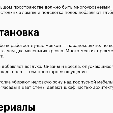
льшом пространстве должно быть многоуровневым.
настольные лампы и подсветка полок добавляют глуб
тановка
бель работает лучше мелкой — парадоксально, но в
та, чем два маленьких кресла. Много мелких предм
и.
 добавляет воздуха. Диваны и кресла, опускающиеся
ощадь пола — тем просторнее ощущение.
толка убирают неловкую зону над корпусной мебел
асады в цвет стены делают шкаф частью архитект
териалы