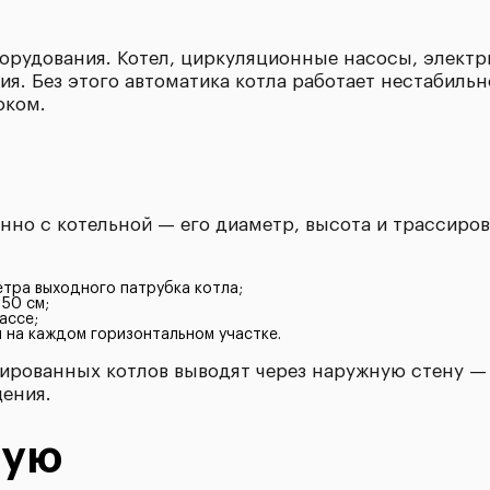
борудования. Котел, циркуляционные насосы, элект
я. Без этого автоматика котла работает нестабильн
оком.
о с котельной — его диаметр, высота и трассиров
тра выходного патрубка котла;
 50 см;
ассе;
и на каждом горизонтальном участке.
ированных котлов выводят через наружную стену — 
ения.
ную