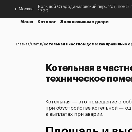
Большой Староданиловский пер., 2с7, пом.5. п
г. Москва
17:30
Меню
Каталог
Эксклюзивные двери
Главная
Статьи
Котельная в частном доме: как правильно 
Котельная в частн
техническое пом
Котельная — это помещение с соб
при обустройстве котельной — од
в выплатах при аварии.
Площадь и вы