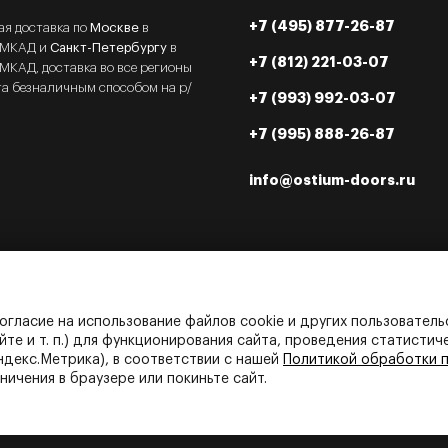
+7 (495) 877-26-87
ая доставка по
Москве
в
 МКАД и
Санкт-Петербургу
в
+7 (812) 221-03-07
МКАД, доставка во все регионы
та безналичным способом на р/
+7 (993) 992-03-07
+7 (995) 888-26-87
info@ostium-doors.ru
огласие на использование файлов cookie и других пользовательс
йте и т. п.) для функционирования сайта, проведения статистич
ндекс.Метрика), в соответствии с нашей
Политикой обработки 
ичения в браузере или покиньте сайт.