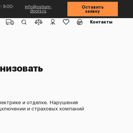
: 9:00-
info@ostium-
Оставить
doors.ru
заявку
Контакты
анизовать
лектрике и отделке. Нарушения
одключении и страховых компаний