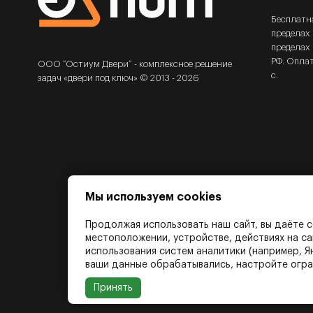
Бесплатн
пределах
пределах 
РФ. Опла
ООО “Остиум Двери” - комплексное решение
с.
задач «двери под ключ» © 2013 - 2026
Мы используем cookies
Продолжая использовать наш сайт, вы даёте с
местоположении, устройстве, действиях на са
использования систем аналитики (например, Я
ваши данные обрабатывались, настройте огран
Принять