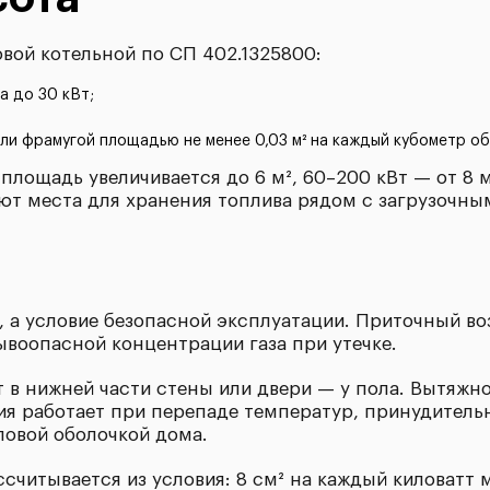
вой котельной по СП 402.1325800:
а до 30 кВт;
ли фрамугой площадью не менее 0,03 м² на каждый кубометр об
площадь увеличивается до 6 м², 60–200 кВт — от 8 
уют места для хранения топлива рядом с загрузочны
, а условие безопасной эксплуатации. Приточный во
воопасной концентрации газа при утечке.
в нижней части стены или двери — у пола. Вытяжно
ия работает при перепаде температур, принудитель
ловой оболочкой дома.
считывается из условия: 8 см² на каждый киловатт