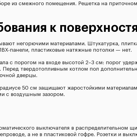
аборе из смежного помещения. Решетка на приточно
бования к поверхност
лывают негорючими материалами. Штукатурка, плитк
ПВХ-панели, пластиковые натяжные потолки — нет.
ала с порогом на входе высотой 2–3 см: порог удер
. Перед твердотопливным котлом пол дополнитель
почной дверцы.
в радиусе 50 см защищают жаростойкими материала
ми с воздушным зазором.
томатического выключателя в распределительном щи
проводе, а не в пластиковой гофре. Розетки и выкл