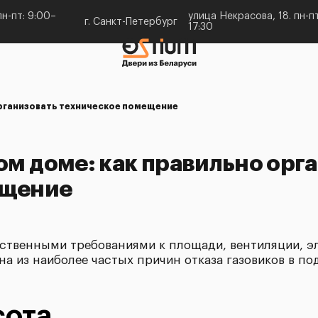
н-пт: 9:00–
улица Некрасова, 18. пн-пт
г. Санкт-Петербург
17:30
организовать техническое помещение
ом доме: как правильно орг
ещение
ственными требованиями к площади, вентиляции, э
на из наиболее частых причин отказа газовиков в п
сота