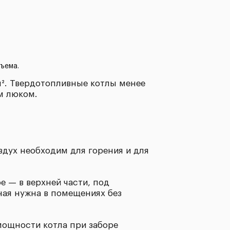
ъема.
м². Твердотопливные котлы менее
м люком.
здух необходим для горения и для
е — в верхней части, под
ная нужна в помещениях без
 мощности котла при заборе