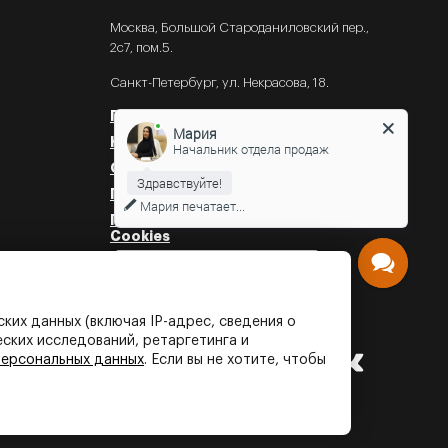
Москва, Большой Староданиловский пер.,
2с7, пом.5.
Санкт-Петербург, ул. Некрасова, 18.
Публичная оферта
Мария
Контакты
Начальник отдела продаж
Офис в Санкт-Петербурге
Политика конфиденциальности
Мария
печатает...
Политика об использовании
Cookies
Политика об обработки
персональных данных
ких данных (включая IP-адрес, сведения о
еских исследований, ретаргетинга и
персональных данных
. Если вы не хотите, чтобы