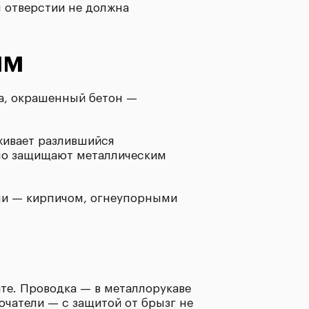
м отверстии не должна
ям
а, окрашенный бетон —
живает разлившийся
но защищают металлическим
ми — кирпичом, огнеупорными
те. Проводка — в металлорукаве
ючатели — с защитой от брызг не