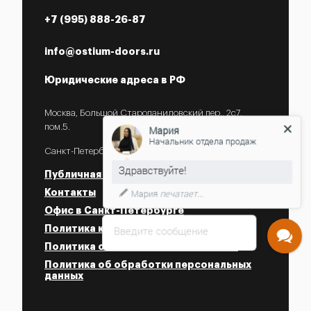
+7 (995) 888-26-87
info@ostium-doors.ru
Юридические адреса в РФ
Москва, Большой Староданиловский пер., 2с7,
пом.5.
Мария
Начальник отдела продаж
Санкт-Петербург, ул. Некрасова, 18.
Публичная оферта
Контакты
Мария
печатает...
Офис в Санкт-Петербурге
Политика конфиденциальности
Введите сообщение
Политика об использовании Cookies
Политика об обработки персональных
данных