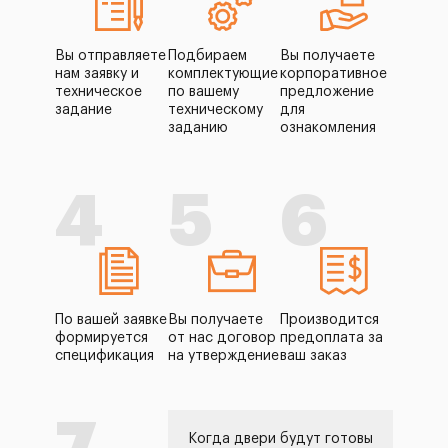
Вы отправляете
Подбираем
Вы получаете
нам заявку и
комплектующие
корпоративное
техническое
по вашему
предложение
задание
техническому
для
заданию
ознакомления
4
5
6
По вашей заявке
Вы получаете
Производится
формируется
от нас договор
предоплата за
спецификация
на утверждение
ваш заказ
Когда двери будут готовы