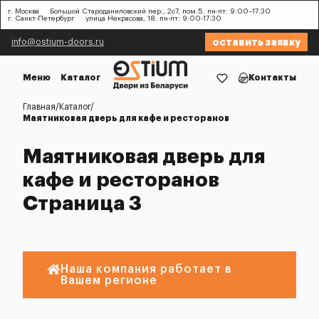
г. Москва
Большой Староданиловский пер., 2с7, пом.5. пн-пт: 9:00–17:30
г. Санкт-Петербург
улица Некрасова, 18. пн-пт: 9:00-17:30
оставить заявку
info@ostium-doors.ru
Меню
Каталог
Контакты
Главная
Каталог
Маятниковая дверь для кафе и ресторанов
Маятниковая дверь для
кафе и ресторанов
Страница 3
Наша компания работает в
Вашем регионе