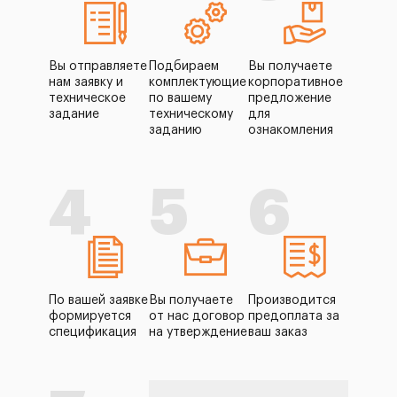
Вы отправляете
Подбираем
Вы получаете
нам заявку и
комплектующие
корпоративное
техническое
по вашему
предложение
задание
техническому
для
заданию
ознакомления
4
5
6
По вашей заявке
Вы получаете
Производится
формируется
от нас договор
предоплата за
спецификация
на утверждение
ваш заказ