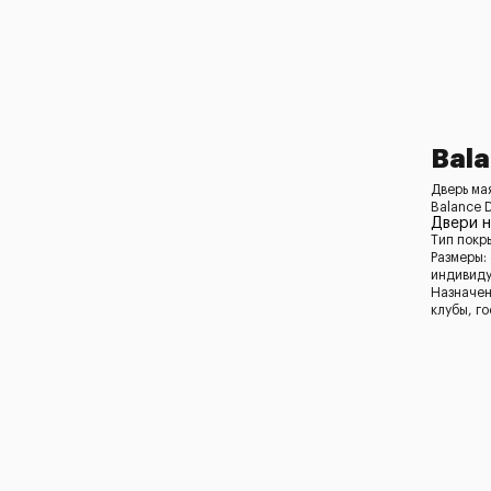
Bal
Дверь ма
Balance 
Двери 
Тип покр
Размеры:
индивид
Назначен
клубы, г