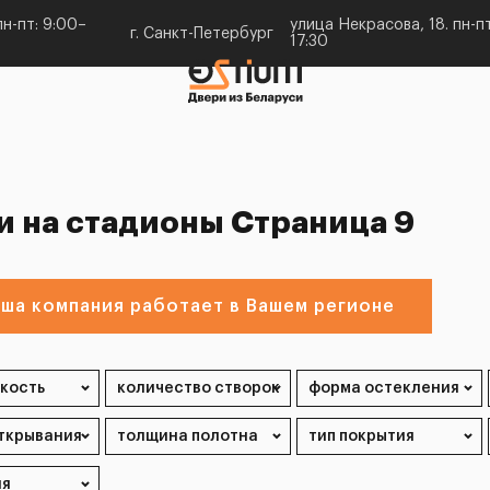
н-пт: 9:00–
улица Некрасова, 18. пн-пт
г. Санкт-Петербург
17:30
и на стадионы Страница 9
ша компания работает в Вашем регионе