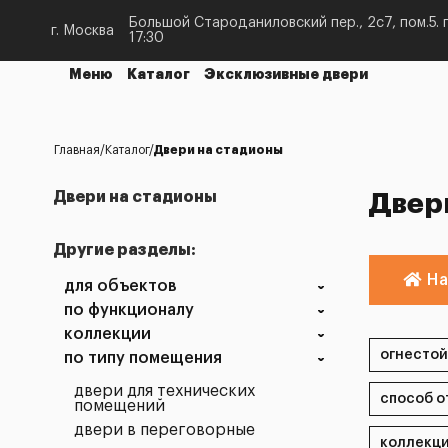
Большой Староданиловский пер., 2с7, пом.5. п
г. Москва
17:30
Меню
Каталог
Эксклюзивные двери
Главная
Каталог
Двери на стадионы
Двери на стадионы
Двер
Другие разделы:
На
для объектов
по функционалу
коллекции
по типу помещения
двери для технических
помещений
двери в переговорные