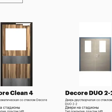
re Clean 4
Decore DUO 2-
томатическая со стеклом Decore
Дверь двустворчатая со стекло
DUO 2-2
на стадионы
Двери на стадионы
ытия: пластик HPL
Тип покрытия: пластик HPL