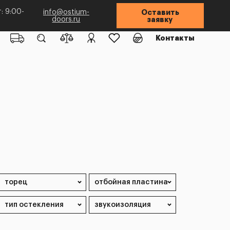
: 9:00-
info@ostium-
Оставить
doors.ru
заявку
Контакты