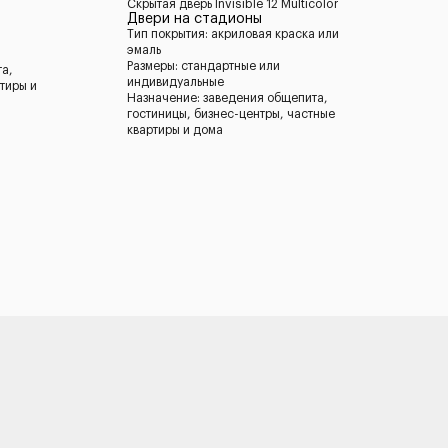
Скрытая дверь Invisible 12 Multicolor
Двери на стадионы
Тип покрытия: акриловая краска или
эмаль
Размеры: стандартные или
та,
индивидуальные
тиры и
Назначение: заведения общепита,
гостиницы, бизнес-центры, частные
квартиры и дома