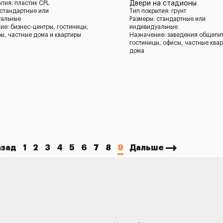
ытия: пластик CPL
Двери на стадионы
 стандартные или
Тип покрытия: грунт
уальные
Размеры: стандартные или
ие: бизнес-центры, гостиницы,
индивидуальные
ы, частные дома и квартиры
Назначение: заведения общепи
гостиницы, офисы, частные квар
дома
азад
1
2
3
4
5
6
7
8
9
Дальше