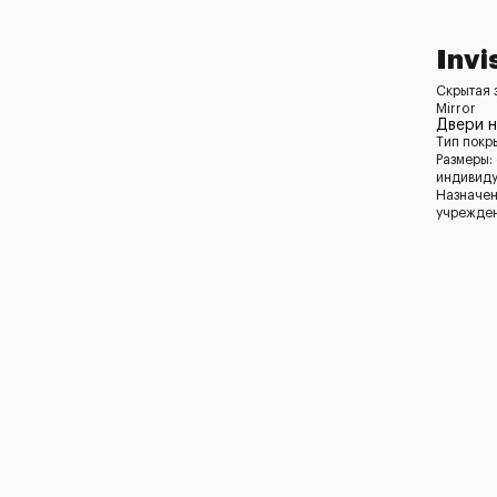
Invi
Скрытая з
Mirror
Двери 
Тип покр
Размеры:
индивид
Назначен
учрежден