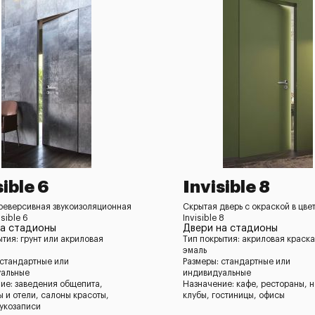
sible 6
Invisible 8
реверсивная звукоизоляционная
Скрытая дверь с окраской в цве
isible 6
Invisible 8
на стадионы
Двери на стадионы
ытия: грунт или акриловая
Тип покрытия: акриловая краска
эмаль
 стандартные или
Размеры: стандартные или
уальные
индивидуальные
ие: заведения общепита,
Назначение: кафе, рестораны, 
ы и отели, салоны красоты,
клубы, гостиницы, офисы
вукозаписи