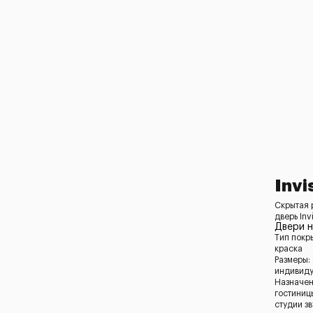
Invi
Скрытая 
дверь Inv
Двери 
Тип покр
краска
Размеры:
индивид
Назначен
гостиниц
студии з