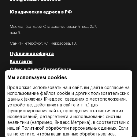
Юридические адреса в РФ
Москва, Большой Староданиловский пер., 2с7,
пом.5.
Санкт-Петербург, ул. Некрасова, 18.
Публичная оферта
Контакты
Офис в Санкт-Петербурге
Политика конфиденциальности
Мы используем cookies
Политика об использовании Cookies
Продолжая использовать наш сайт, вы даёте согласие на
Политика об обработки персональных данных
использование файлов cookie и других пользовательских
данных (включая IP-адрес, сведения о местоположении,
устройстве, действиях на сайте и т. п.) для
функционирования сайта, проведения статистических
исследований, ретаргетинга и использования систем
аналитики (например, Яндекс.Метрика), в соответствии с
нашей
Политикой обработки персональных данных
. Если
вы не хотите, чтобы ваши данные обрабатывались,