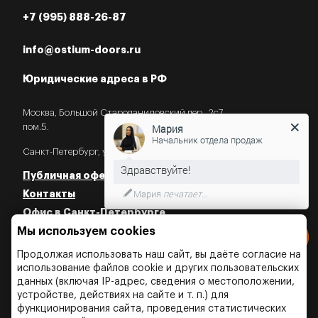
+7 (995) 888-26-87
info@ostium-doors.ru
Юридические адреса в РФ
Москва, Большой Староданиловский пер., 2с7,
пом.5.
Мария
Начальник отдела продаж
Санкт-Петербург, ул. Некрасова, 18.
Публичная оферта
Мария
печатает...
Контакты
Офис в Санкт-Петербурге
Введите сообщение
Мы используем cookies
Политика конфиденциальности
Политика об использовании Cookies
Продолжая использовать наш сайт, вы даёте согласие на
Политика об обработки персональных данных
использование файлов cookie и других пользовательских
данных (включая IP-адрес, сведения о местоположении,
устройстве, действиях на сайте и т. п.) для
функционирования сайта, проведения статистических