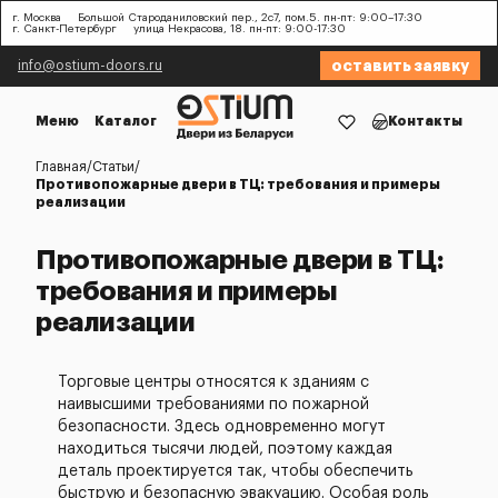
г. Москва
Большой Староданиловский пер., 2с7, пом.5. пн-пт: 9:00–17:30
г. Санкт-Петербург
улица Некрасова, 18. пн-пт: 9:00-17:30
оставить заявку
info@ostium-doors.ru
Меню
Каталог
Контакты
Главная
Статьи
Противопожарные двери в ТЦ: требования и примеры
реализации
Противопожарные двери в ТЦ:
требования и примеры
реализации
Торговые центры относятся к зданиям с
наивысшими требованиями по пожарной
безопасности. Здесь одновременно могут
находиться тысячи людей, поэтому каждая
деталь проектируется так, чтобы обеспечить
быструю и безопасную эвакуацию. Особая роль