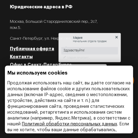
Юридические адреса в РФ
Москва, Большой Староданиловский пер., 2с7,
пом.5.
Мария
Начальник отдела продаж
Санкт-Петербург, ул. Некрасова, 18.
Публичная оферта
Контакты
Мария
печатает...
Офис в Санкт-Петербурге
Мы используем cookies
Политика конфиденциальности
Введите сообщение
Политика об использовании Cookies
Продолжая использовать наш сайт, вы даёте согласие на
Политика об обработки персональных данных
использование файлов cookie и других пользовательских
данных (включая IP-адрес, сведения о местоположении,
устройстве, действиях на сайте и т. п.) для
функционирования сайта, проведения статистических
исследований, ретаргетинга и использования систем
аналитики (например, Яндекс.Метрика), в соответствии с
нашей
Политикой обработки персональных данных
. Если
вы не хотите, чтобы ваши данные обрабатывались,
настройте ограничения в браузере или покиньте сайт.