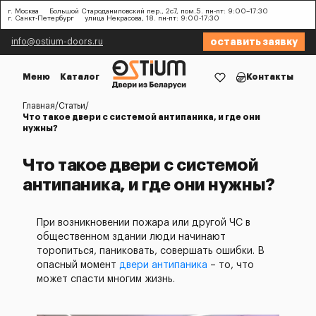
г. Москва
Большой Староданиловский пер., 2с7, пом.5. пн-пт: 9:00–17:30
г. Санкт-Петербург
улица Некрасова, 18. пн-пт: 9:00-17:30
оставить заявку
info@ostium-doors.ru
Меню
Каталог
Контакты
Главная
Статьи
Что такое двери с системой антипаника, и где они
нужны?
Что такое двери с системой
антипаника, и где они нужны?
При возникновении пожара или другой ЧС в
общественном здании люди начинают
торопиться, паниковать, совершать ошибки. В
опасный момент
двери антипаника
– то, что
может спасти многим жизнь.