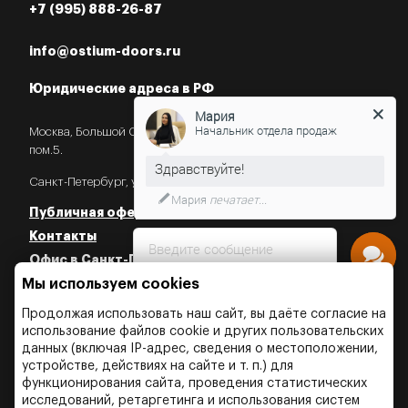
+7 (995) 888-26-87
info@ostium-doors.ru
Юридические адреса в РФ
Мария
Начальник отдела продаж
Москва, Большой Староданиловский пер., 2с7,
пом.5.
Санкт-Петербург, ул. Некрасова, 18.
Мария
печатает...
Публичная оферта
Контакты
Введите сообщение
Офис в Санкт-Петербурге
Политика конфиденциальности
Мы используем cookies
Политика об использовании Cookies
Продолжая использовать наш сайт, вы даёте согласие на
Политика об обработки персональных данных
использование файлов cookie и других пользовательских
данных (включая IP-адрес, сведения о местоположении,
устройстве, действиях на сайте и т. п.) для
функционирования сайта, проведения статистических
исследований, ретаргетинга и использования систем